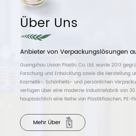
Über Uns
Anbieter von Verpackungslösungen au
Guangzhou Lisson Plastic Co. Ltd. wurde 2013 gegrü
Forschung und Entwicklung sowie die Herstellung u
Kosmetik-, Schönheits- und persönlichen Verpackun
verfügen über eine moderne Industriefabrik von 3
hauptsächlich eine Reihe von Plastikflaschen, PE-F
Airless-Flaschen, Acrylflaschen, Glasflaschen und 
das Konzept „Besonders, Mode, Umweltfreundlich“ k
Mehr Über
spezielle umweltfreundliche Produkte entwickelt, w
PCR-PET-Flaschen, Kappen aus Aluminiummateria