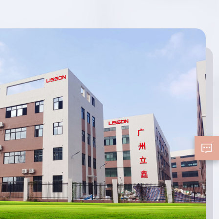
erleichtert. Tropfflaschen
werden häufig in der
Pharma-, Kosmetik- und
ätherischen Ölindustrie
sowie von Hobby-
Heimwerkern für
verschiedene Zwecke wie
das Mischen oder Abgeben
von Flüssigkeiten verwendet.
Sie sind in verschiedenen
Größen und Farben
erhältlich und können für
zusätzliche Sicherheit auch
mit Kappen oder
Originalitätssiegeln
ausgestattet werden.