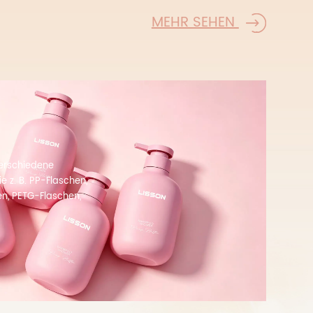
MEHR SEHEN
verschiedene
ie z. B. PP-Flaschen,
en, PETG-Flaschen,
-Sticks usw. Eigene
asmaschinen,
ern.