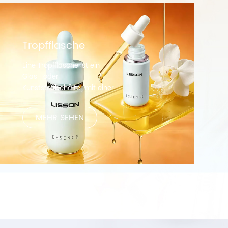
Tropfflasche
Eine Tropfflasche ist ein
Glas- oder
Kunststoffbehälter mit einer
Tropfspitze, der zur Abgabe
kleiner Flüssigkeitsmengen
MEHR SEHEN
dient. Die Tropfspitze
besteht meist aus Glas oder
Kunststoff und wird oben auf
der Flasche befestigt. Die
Spitze ist mit einem kleinen
Loch oder einer kleinen
Öffnung versehen, die den
Flüssigkeitsfluss kontrolliert
und so die Abgabe einer
präzisen Flüssigkeitsmenge