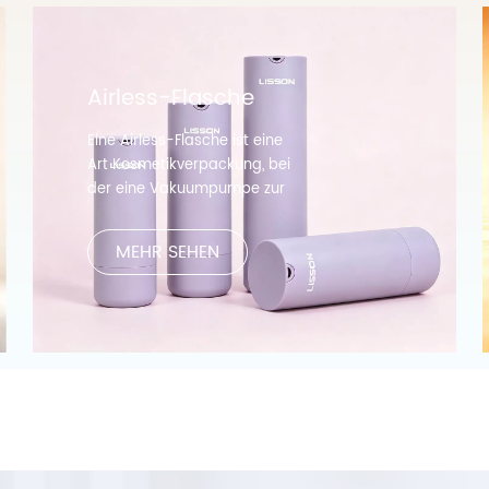
Airless-Flasche
Eine Airless-Flasche ist eine
Art Kosmetikverpackung, bei
der eine Vakuumpumpe zur
Abgabe des Produkts
verwendet wird. Es wurde
MEHR SEHEN
entwickelt, um empfindliche
Formeln wie Seren, Lotionen
und Cremes vor der
Einwirkung von Luft und Licht
zu schützen, die zu Oxidation
und Abbau der Wirkstoffe
führen können.Die Flasche
besteht aus robustem
Kunststoff und hat am
Boden einen Kolben. Das