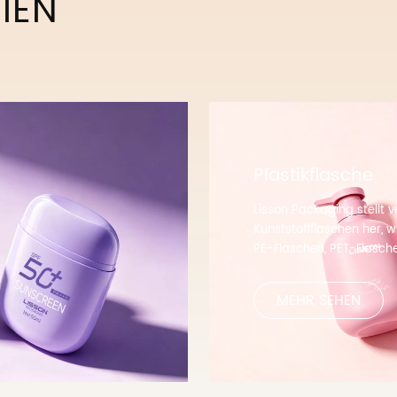
IEN
Plastikflasche
Lisson Packaging stellt 
Kunststoffflaschen her, w
PE-Flaschen, PET-Flasch
Acrylflaschen, Deodorant
mehr als 20 Flaschenbl
MEHR SEHEN
Hunderte von Facharbeit