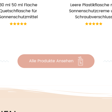
ere Plastikflasche mit
30 ml einzigartige, gedre
nnenschutzcreme und
Kosmetiktube mit
Schraubverschluss
silberbeschichtetem Lo
Pumpspender
Alle Produkte Ansehen