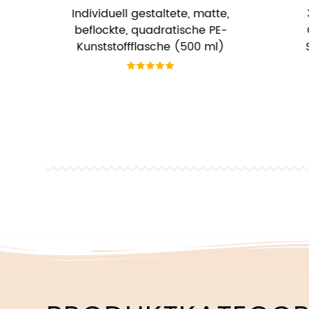
tte,
30 ml 50 ml Flache
Le
 PE-
Quetschflasche für
So
ml)
Sonnenschutzmittel