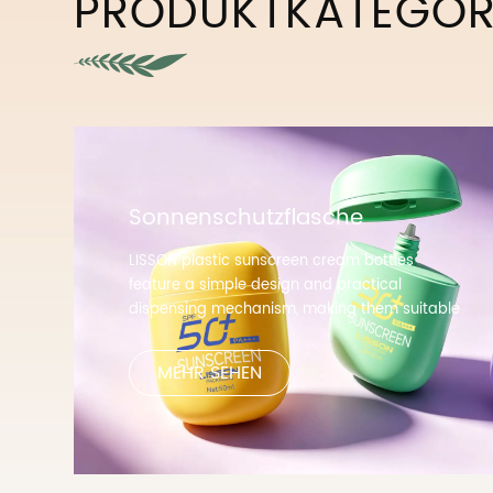
PRODUKTKATEGOR
Sonnenschutzflasche
LISSON plastic sunscreen cream bottles
feature a simple design and practical
dispensing mechanism, making them suitable
for everyday use as well as packaging for
small-capacity sunscreen products,
MEHR SEHEN
enhancing product portability and ease of
use.