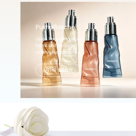
Pumpflasche
Lisson Packaging ist eine
Fabrik und produziert
Lotions-Pumpflaschen,
Shampoo-Pumpflaschen,
Creme-Pumpflaschen,
MEHR SEHEN
Nebelsprühflaschen usw.
Pumpflaschen, die für
Kosmetika, Schönheitspflege,
Körperpflege usw. geeignet
sind.