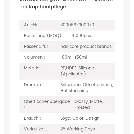
der Kopfhautpflege.
Art.-Nr :
300069-300070
Bestellung (MOQ) :
10000pcs
Passend für :
hair care product brands
Volumen :
100ml-150ml
Material :
PP,HDPE, Silicone
(Applicator)
Drucken :
Silkscreen, Offset printing,
Hot stamping
Oberflächenübergabe
Glossy, Matte,
:
Frosted
Brauch :
Logo, Color, Design
Vorlaufzeit :
25 Working Days