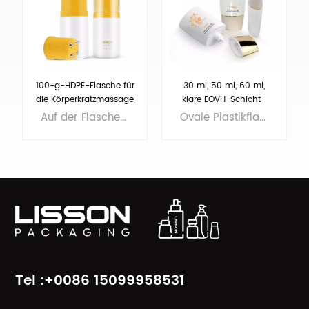
30 ml, 50 ml, 60 ml,
D55 Körperlotion-
klare EOVH-Schicht-
Massageflasche mit
HDPE-Kunststoff-
Achat-Applikator
Ovale Plastikflaschen, in der Flasche befindet sich EOVH, besserer Schutz für die Formel. MOQ nur 5000 Stück.
Rollenmaterial ist Achat, 3D-Druck auf der Flasche, diese Flasche eignet sich für die Körperlotion-Massage
Cremeflasche für
Hände und
Sonnenschutz
ERFAHREN SIE
ERFAHREN SIE
MEHR
MEHR
Tel :+0086 15099958531