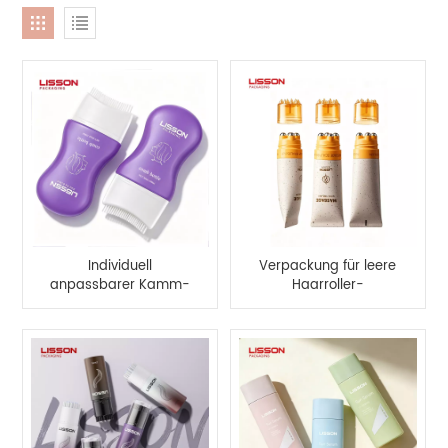
Individuell
Verpackung für leere
anpassbarer Kamm-
Haarroller-
Applikator,
Kugelflasche
Kopfhautmassage-
Quetschflasche