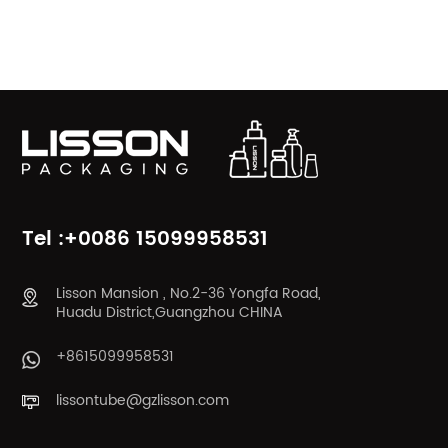
PRODUKTKATEGORIEN
Tel :+0086 15099958531
Lisson Mansion , No.2-36 Yongfa Road,
Huadu District,Guangzhou CHINA
+8615099958531
lissontube@gzlisson.com