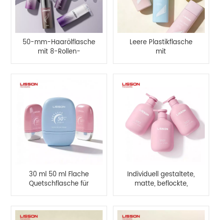
50-mm-Haarölflasche
Leere Plastikflasche
mit 8-Rollen-
mit
Massagekamm
Sonnenschutzcreme
und
Schraubverschluss
30 ml 50 ml Flache
Individuell gestaltete,
Quetschflasche für
matte, beflockte,
Sonnenschutzmittel
quadratische PE-
Kunststoffflasche (500
ml)