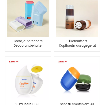
Leere, aufdrehbare
Silikonaufsatz
Deodorantbehälter
Kopfhautmassagegerät
aus Kunststoff
Haarwuchs-
Applikatorflasche
60 ml leere HDPE-
Sehr zu empfehlen: 30