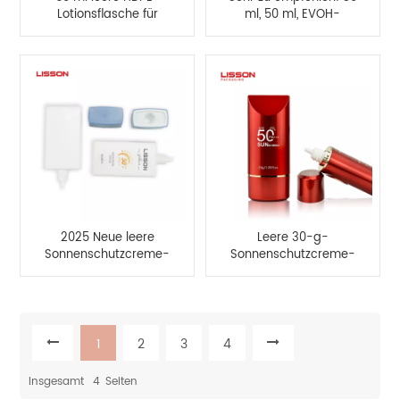
Lotionsflasche für
ml, 50 ml, EVOH-
Sonnenschutz – sehr
Schicht, HDPE-Flasche,
zu empfehlen
ovale Plastikflasche
2025 Neue leere
Leere 30-g-
Sonnenschutzcreme-
Sonnenschutzcreme-
Flaschenverpackung
Flaschenverpackung
im Großhandel
1
2
3
4
Insgesamt
4
Seiten