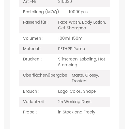
Art.-Nr :
310030
Bestellung (MOQ) :
10000pcs
Passend für :
Face Wash, Body Lotion,
Gel, Shampoo
Volumen :
100ml, 150ml
Material :
PET+PP Pump
Drucken :
Silkscreen, Labeling, Hot
Stamping
Oberflächenübergabe
Matte, Glossy,
:
Frosted
Brauch :
Logo, Color., Shape
Vorlaufzeit :
25 Working Days
Probe :
in Stock and Freely