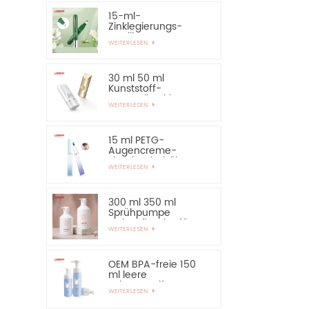
15-ml-
Zinklegierungs-
Applikator-Augen-
WEITERLESEN
Essential-Serum-
Flasche und
Behälter
30 ml 50 ml
Kunststoff-
Kosmetik-Airless-
WEITERLESEN
Flasche,
Sonnenschutz-
Handcreme-Flasche
15 ml PETG-
Augencreme-
Flaschenbehälter
WEITERLESEN
mit Applikator aus
Zinklegierung
300 ml 350 ml
Sprühpumpe
Lotionsflasche für
WEITERLESEN
Shampoo
OEM BPA-freie 150
ml leere
Schaumseifen-
WEITERLESEN
Pumpflasche