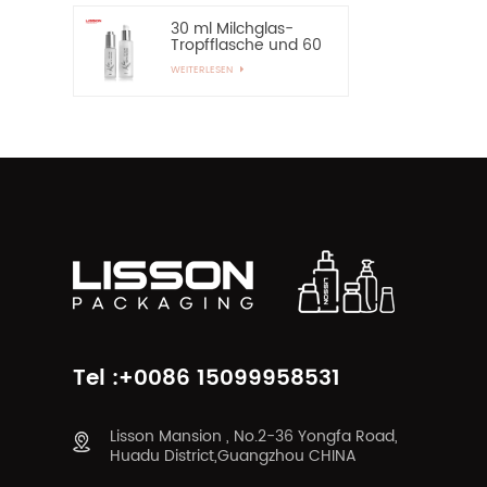
30 ml Milchglas-
Tropfflasche und 60
ml Pumpspray-
WEITERLESEN
Glasflasche
Tel :+0086 15099958531
Lisson Mansion , No.2-36 Yongfa Road,
Huadu District,Guangzhou CHINA