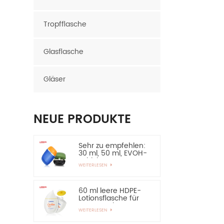
Tropfflasche
Glasflasche
Gläser
NEUE PRODUKTE
Sehr zu empfehlen:
30 ml, 50 ml, EVOH-
Schicht, HDPE-
WEITERLESEN
Flasche, ovale
Plastikflasche
60 ml leere HDPE-
Lotionsflasche für
Sonnenschutz –
WEITERLESEN
sehr zu empfehlen