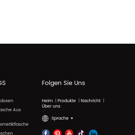
GS
Folgen Sie Uns
kdosen
Heim
|
Produkte
|
Nachricht
|
Über uns
lasche Aus
Sprache
smetikflasche
aschen