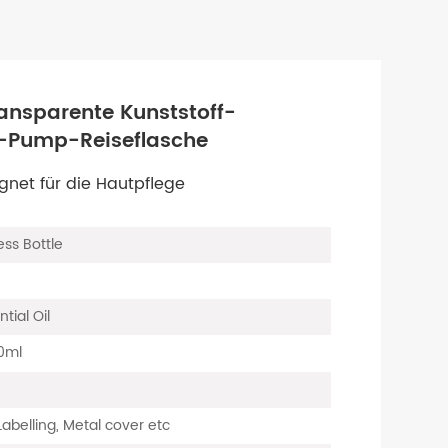
Transparente Kunststoff-
s-Pump-Reiseflasche
gnet für die Hautpflege
less Bottle
tial Oil
0ml
G
Labelling, Metal cover etc