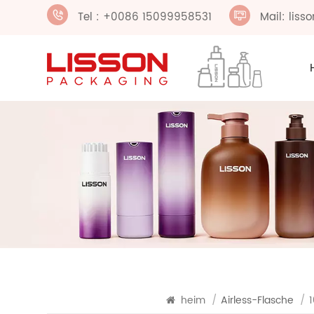
Tel : +0086 15099958531
Mail: lis
heim
/
Airless-Flasche
/
1