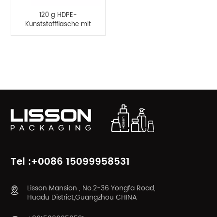
120 g HDPE-
Kunststoffflasche mit
Silikon-
Pinselapplikator
PRODUKTKATEGORIEN
Tel :+0086 15099958531
Lisson Mansion , No.2-36 Yongfa Road,
Huadu District,Guangzhou CHINA