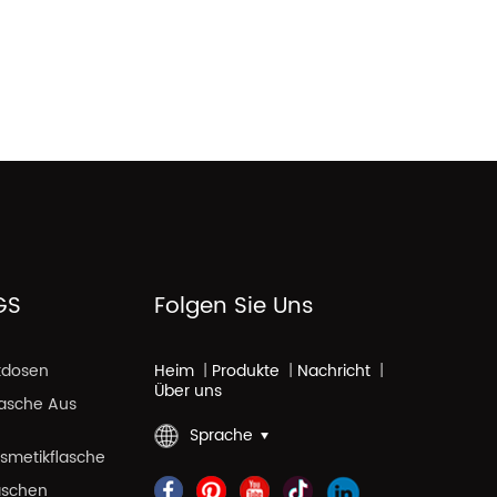
GS
Folgen Sie Uns
kdosen
Heim
|
Produkte
|
Nachricht
|
Über uns
lasche Aus
Sprache
smetikflasche
aschen