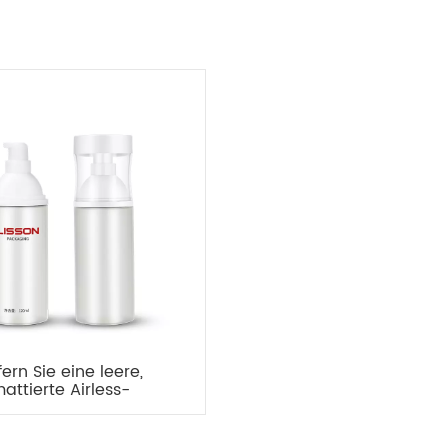
fern Sie eine leere,
attierte Airless-
flasche mit 120 ml