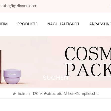
sontube@gzlisson.com
HEIM
PRODUKTE
NACHHALTIGKEIT
ANPASSUN
SUCHEN
heim
/
120 Ml Gefrostete Airless-Pumpflasche