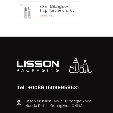
30 ml Milchglas-
Tropfflasche und 60
ml Pumpspray-
WEITERLESEN
Glasflasche
Tel :+0086 15099958531
Lisson Mansion , No.2-36 Yongfa Road,
Huadu District,Guangzhou CHINA