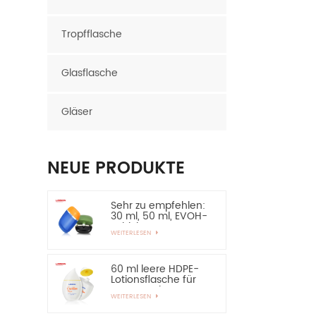
Tropfflasche
Glasflasche
Gläser
NEUE PRODUKTE
Sehr zu empfehlen:
30 ml, 50 ml, EVOH-
Schicht, HDPE-
WEITERLESEN
Flasche, ovale
Plastikflasche
60 ml leere HDPE-
Lotionsflasche für
Sonnenschutz –
WEITERLESEN
sehr zu empfehlen