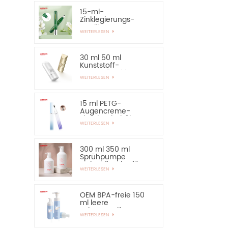
15-ml-
Zinklegierungs-
Applikator-Augen-
WEITERLESEN
Essential-Serum-
Flasche und
Behälter
30 ml 50 ml
Kunststoff-
Kosmetik-Airless-
WEITERLESEN
Flasche,
Sonnenschutz-
Handcreme-Flasche
15 ml PETG-
Augencreme-
Flaschenbehälter
WEITERLESEN
mit Applikator aus
Zinklegierung
300 ml 350 ml
Sprühpumpe
Lotionsflasche für
WEITERLESEN
Shampoo
OEM BPA-freie 150
ml leere
Schaumseifen-
WEITERLESEN
Pumpflasche