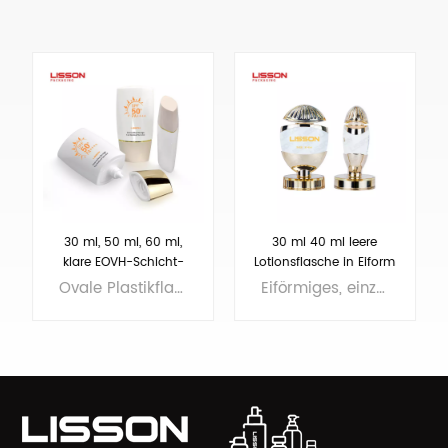
30 ml, 50 ml, 60 ml,
30 ml 40 ml leere
klare EOVH-Schicht-
Lotionsflasche in Eiform
HDPE-Kunststoff-
mit Düsenöffnung
Ovale Plastikflaschen, in der Flasche befindet sich EOVH, besserer Schutz für die Formel. MOQ nur 5000 Stück.
Eiförmiges, einzigartiges Design, Volumen 30–40 ml. Muster auf Lager
Cremeflasche für
Hände und
Sonnenschutz