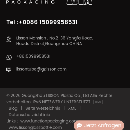
ERFAHREN SIE
ERFAHREN SIE
MEHR
MEHR
Tel :+0086 15099958531
Lisson Mansion , No.2-36 Yongfa Road,
Huadu District,Guangzhou CHINA
+8615099958531
lissontube@gzlisson.com
© 2026 Guangzhou LISSON Plastic Co., Ltd Alle Rechte
vorbehalten. IPv6 NETZWERK UNTERSTÜTZT
Blog
|
Seitenverzeichnis
|
XML
|
Datenschutzrichtlinie
Links :
www.functionpackaging.com
Jetzt Anfragen
www.lissonglassbottle.com