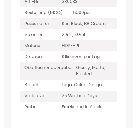
Art.-Nr :
380033
Bestellung (MOQ) :
5000pcs
Passend für :
Sun Block, BB Cream
Volumen :
20ml, 40ml
Material :
HDPE+PP
Drucken :
Silkscreen printing
Oberflächenübergabe
Glossy, Matte,
:
Frosted
Brauch :
Logo, Color, Design
Vorlaufzeit :
25 Working Days
Probe :
Freely and in Stock