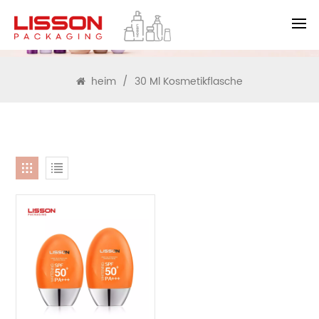
SUCHEN
heim
/
30 Ml Kosmetikflasche