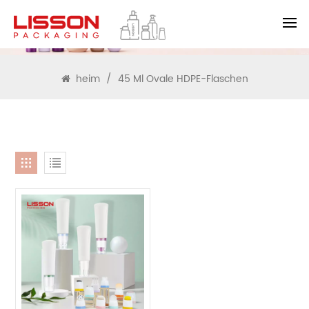
SUCHEN
heim
/
45 Ml Ovale HDPE-Flaschen