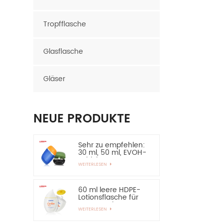
Tropfflasche
Glasflasche
Gläser
NEUE PRODUKTE
Sehr zu empfehlen:
30 ml, 50 ml, EVOH-
Schicht, HDPE-
WEITERLESEN
Flasche, ovale
Plastikflasche
60 ml leere HDPE-
Lotionsflasche für
Sonnenschutz –
WEITERLESEN
sehr zu empfehlen