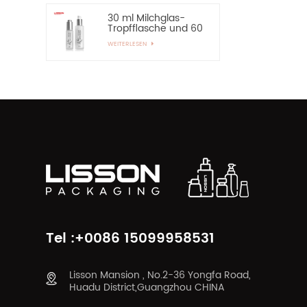
30 ml Milchglas-
Tropfflasche und 60
ml Pumpspray-
WEITERLESEN
Glasflasche
Tel :+0086 15099958531
Lisson Mansion , No.2-36 Yongfa Road,
Huadu District,Guangzhou CHINA