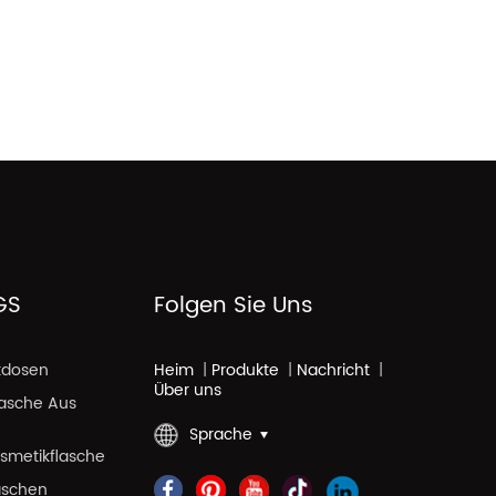
GS
Folgen Sie Uns
kdosen
Heim
|
Produkte
|
Nachricht
|
Über uns
lasche Aus
Sprache
smetikflasche
aschen