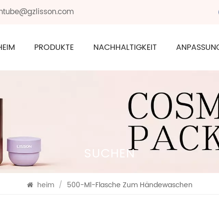
sontube@gzlisson.com
HEIM
PRODUKTE
NACHHALTIGKEIT
ANPASSUN
SUCHEN
heim
/
500-Ml-Flasche Zum Händewaschen