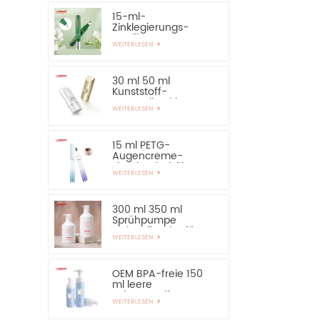
15-ml-
Zinklegierungs-
Applikator-Augen-
WEITERLESEN
Essential-Serum-
Flasche und
Behälter
30 ml 50 ml
Kunststoff-
Kosmetik-Airless-
WEITERLESEN
Flasche,
Sonnenschutz-
Handcreme-Flasche
15 ml PETG-
Augencreme-
Flaschenbehälter
WEITERLESEN
mit Applikator aus
Zinklegierung
300 ml 350 ml
Sprühpumpe
Lotionsflasche für
WEITERLESEN
Shampoo
OEM BPA-freie 150
ml leere
Schaumseifen-
WEITERLESEN
Pumpflasche