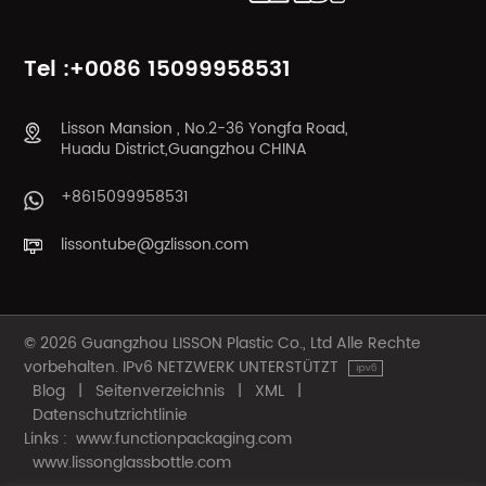
Tel :+0086 15099958531
Lisson Mansion , No.2-36 Yongfa Road,
Huadu District,Guangzhou CHINA
+8615099958531
lissontube@gzlisson.com
© 2026 Guangzhou LISSON Plastic Co., Ltd Alle Rechte
vorbehalten. IPv6 NETZWERK UNTERSTÜTZT
Blog
|
Seitenverzeichnis
|
XML
|
Datenschutzrichtlinie
Links :
www.functionpackaging.com
www.lissonglassbottle.com