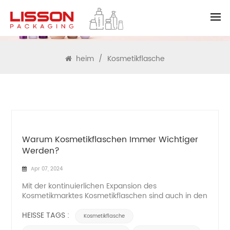
SUCHEN
heim
/
Kosmetikflasche
Warum Kosmetikflaschen Immer Wichtiger
Werden?
Apr 07, 2024
Mit der kontinuierlichen Expansion des
Kosmetikmarktes Kosmetikflaschen sind auch in den
Fokus der Aufmerksamkeit der Verbraucher gerückt.
Kosmetikflaschen sind nicht nur ein einfacher
HEISSE TAGS :
Kosmetikflasche
Verpackungsbehälter, sondern auch ein wichtiger