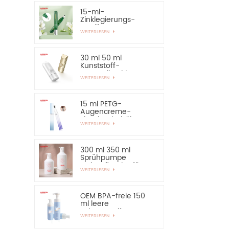
15-ml-
Zinklegierungs-
Applikator-Augen-
WEITERLESEN
Essential-Serum-
Flasche und
Behälter
30 ml 50 ml
Kunststoff-
Kosmetik-Airless-
WEITERLESEN
Flasche,
Sonnenschutz-
Handcreme-Flasche
15 ml PETG-
Augencreme-
Flaschenbehälter
WEITERLESEN
mit Applikator aus
Zinklegierung
300 ml 350 ml
Sprühpumpe
Lotionsflasche für
WEITERLESEN
Shampoo
OEM BPA-freie 150
ml leere
Schaumseifen-
WEITERLESEN
Pumpflasche