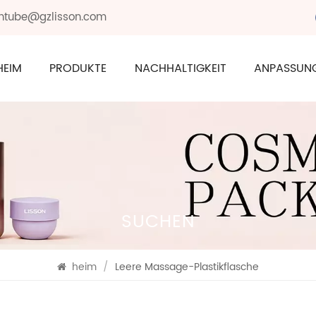
sontube@gzlisson.com
HEIM
PRODUKTE
NACHHALTIGKEIT
ANPASSUN
SUCHEN
heim
/
Leere Massage-Plastikflasche