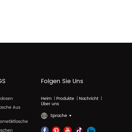
GS
Folgen Sie Uns
kdosen
Heim
|
Produkte
|
Nachricht
|
Über uns
lasche Aus
Sprache
smetikflasche
aschen