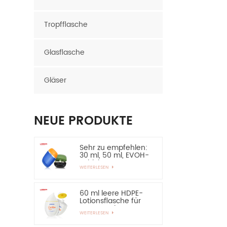
Tropfflasche
Glasflasche
Gläser
NEUE PRODUKTE
Sehr zu empfehlen:
30 ml, 50 ml, EVOH-
Schicht, HDPE-
WEITERLESEN
Flasche, ovale
Plastikflasche
60 ml leere HDPE-
Lotionsflasche für
Sonnenschutz –
WEITERLESEN
sehr zu empfehlen