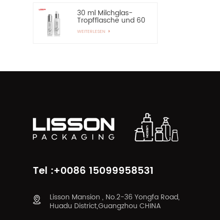
30 ml Milchglas-
Tropfflasche und 60
ml Pumpspray-
WEITERLESEN
Glasflasche
Tel :+0086 15099958531
Lisson Mansion , No.2-36 Yongfa Road,
Huadu District,Guangzhou CHINA