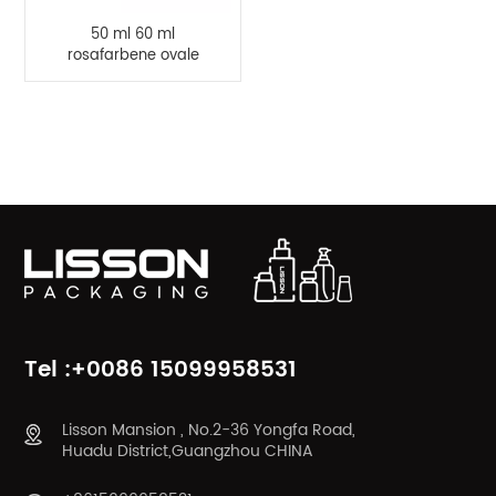
50 ml 60 ml
rosafarbene ovale
HDPE-Quetschflasche
aus Kunststoff für
Handcreme
PRODUKTKATEGORIEN
Tel :+0086 15099958531
Lisson Mansion , No.2-36 Yongfa Road,
Huadu District,Guangzhou CHINA