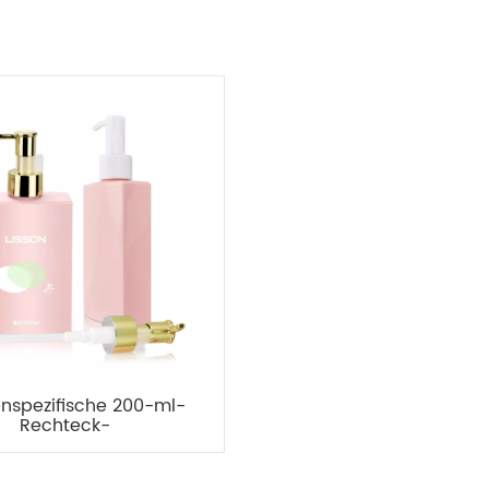
nspezifische 200-ml-
Rechteck-
psprühflasche aus
ammendrückbarem
Kunststoff