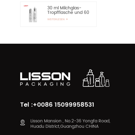
30 ml Milchglas-
Tropfflasche und 60
ml Pumpspray-
WEITERLESEN
Glasflasche
Tel :+0086 15099958531
Lisson Mansion , No.2-36 Yongfa Road,
Huadu District,Guangzhou CHINA