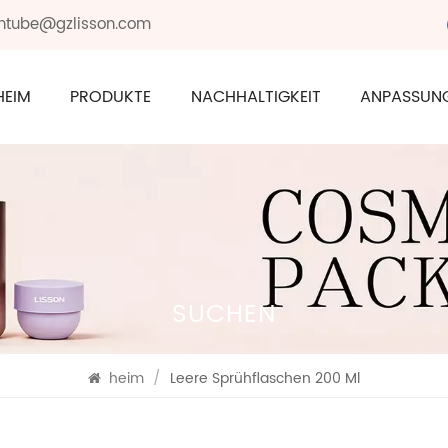
sontube@gzlisson.com
HEIM
PRODUKTE
NACHHALTIGKEIT
ANPASSUN
SUCHEN
heim
/
Leere Sprühflaschen 200 Ml