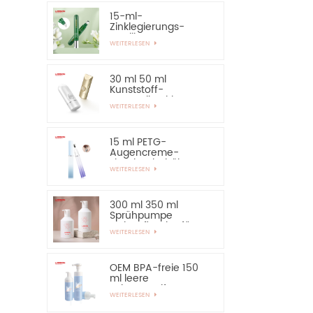
15-ml-
Zinklegierungs-
Applikator-Augen-
WEITERLESEN
Essential-Serum-
Flasche und
Behälter
30 ml 50 ml
Kunststoff-
Kosmetik-Airless-
WEITERLESEN
Flasche,
Sonnenschutz-
Handcreme-Flasche
15 ml PETG-
Augencreme-
Flaschenbehälter
WEITERLESEN
mit Applikator aus
Zinklegierung
300 ml 350 ml
Sprühpumpe
Lotionsflasche für
WEITERLESEN
Shampoo
OEM BPA-freie 150
ml leere
Schaumseifen-
WEITERLESEN
Pumpflasche