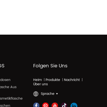
GS
Folgen Sie Uns
kdosen
Heim
|
Produkte
|
Nachricht
|
Über uns
lasche Aus
Sprache
smetikflasche
aschen