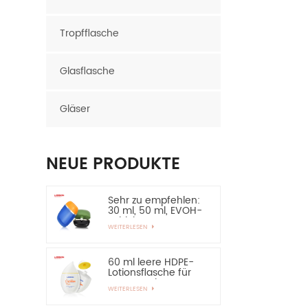
Tropfflasche
Glasflasche
Gläser
NEUE PRODUKTE
Sehr zu empfehlen:
30 ml, 50 ml, EVOH-
Schicht, HDPE-
WEITERLESEN
Flasche, ovale
Plastikflasche
60 ml leere HDPE-
Lotionsflasche für
Sonnenschutz –
WEITERLESEN
sehr zu empfehlen