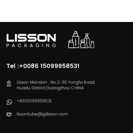
PRODUKTKATEGORIEN
Tel :+0086 15099958531
Lisson Mansion , No.2-36 Yongfa Road,
Huadu District,Guangzhou CHINA
+8615099958531
lissontube@gzlisson.com