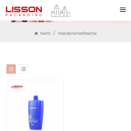
SUCHEN
heim
/
Handcremeflasche