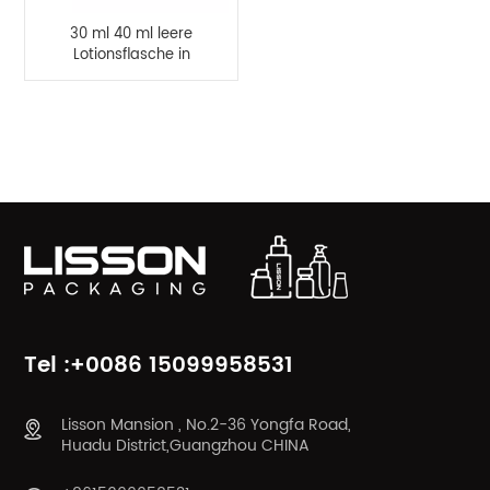
30 ml 40 ml leere
Lotionsflasche in
Eiform mit
Düsenöffnung
PRODUKTKATEGORIEN
Tel :+0086 15099958531
Lisson Mansion , No.2-36 Yongfa Road,
Huadu District,Guangzhou CHINA