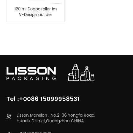
120 ml Doppelroller im
V-Design auf der
Flasche für Körper-
und Nackenmassage
PRODUKTKATEGORIEN
Tel :+0086 15099958531
Lisson Mansion , No.2-36 Yongfa Road,
Huadu District,Guangzhou CHINA