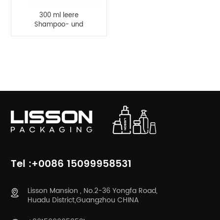
300 ml leere
Shampoo- und
Spülungsflasche aus
PETG-Kunststoff
PRODUKTKATEGORIEN
Tel :+0086 15099958531
Lisson Mansion , No.2-36 Yongfa Road,
Huadu District,Guangzhou CHINA