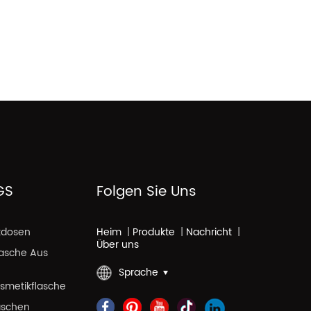
GS
Folgen Sie Uns
kdosen
Heim
|
Produkte
|
Nachricht
|
Über uns
lasche Aus
Sprache
smetikflasche
aschen