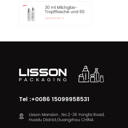
30 ml Milchglas-
Tropfflasche und 60
ml Pumpspray-
WEITERLESEN
Glasflasche
Tel :+0086 15099958531
Lisson Mansion , No.2-36 Yongfa Road,
Huadu District,Guangzhou CHINA