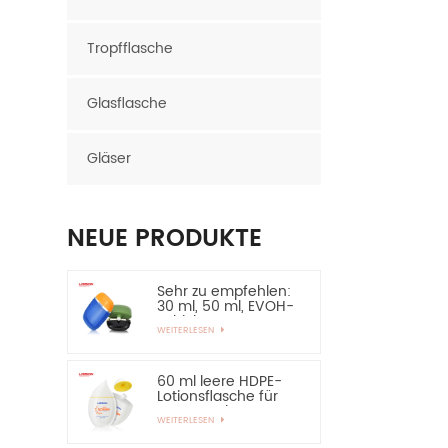
Tropfflasche
Glasflasche
Gläser
NEUE PRODUKTE
Sehr zu empfehlen:
30 ml, 50 ml, EVOH-
Schicht, HDPE-
WEITERLESEN
Flasche, ovale
Plastikflasche
60 ml leere HDPE-
Lotionsflasche für
Sonnenschutz –
WEITERLESEN
sehr zu empfehlen