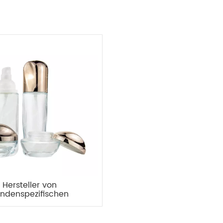
Hersteller von
ndenspezifischen
laschensets mit 20 g
120 ml-Beschichtung