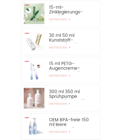
15-ml-
Zinklegierungs-
Applikator-Augen-
WEITERLESEN
Essential-Serum-
Flasche und
Behälter
30 ml 50 ml
Kunststoff-
Kosmetik-Airless-
WEITERLESEN
Flasche,
Sonnenschutz-
Handcreme-Flasche
15 ml PETG-
Augencreme-
Flaschenbehälter
WEITERLESEN
mit Applikator aus
Zinklegierung
300 ml 350 ml
Sprühpumpe
Lotionsflasche für
WEITERLESEN
Shampoo
OEM BPA-freie 150
ml leere
Schaumseifen-
WEITERLESEN
Pumpflasche