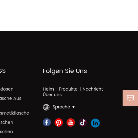
GS
Folgen Sie Uns
kdosen
Heim
|
Produkte
|
Nachricht
|
Über uns
lasche Aus
Sprache
smetikflasche
aschen
laschen