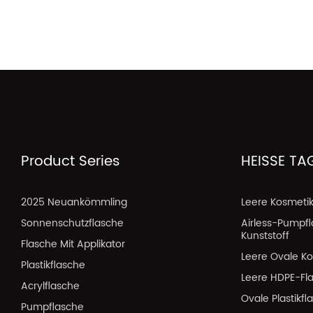
Product Series
HEISSE TA
2025 Neuankömmling
Leere Kosmeti
Sonnenschutzflasche
Airless-Pumpf
Kunststoff
Flasche Mit Applikator
Leere Ovale Ko
Plastikflasche
Leere HDPE-Fl
Acrylflasche
Ovale Plastikf
Pumpflasche