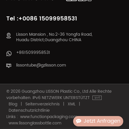
MEHR
MEHR
Tel :+0086 15099958531
Lisson Mansion , No.2-36 Yongfa Road,
Huadu District,Guangzhou CHINA
+8615099958531
lissontube@gzlisson.com
© 2026 Guangzhou LISSON Plastic Co., Ltd Alle Rechte
vorbehalten. IPv6 NETZWERK UNTERSTÜTZT
Blog
|
Seitenverzeichnis
|
XML
|
Datenschutzrichtlinie
Links :
www.functionpackaging.com
Jetzt Anfragen
www.lissonglassbottle.com