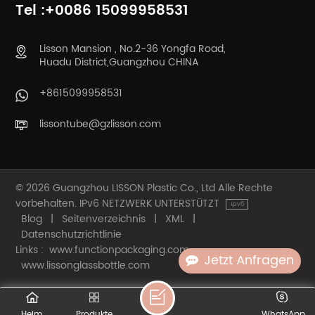
Tel :+0086 15099958531
Lisson Mansion , No.2-36 Yongfa Road,
Huadu District,Guangzhou CHINA
+8615099958531
lissontube@gzlisson.com
© 2026 Guangzhou LISSON Plastic Co., Ltd Alle Rechte
vorbehalten. IPv6 NETZWERK UNTERSTÜTZT
Blog
|
Seitenverzeichnis
|
XML
|
Datenschutzrichtlinie
Links :
www.functionpackaging.com
Jetzt Anfragen
www.lissonglassbottle.com
Heim
Produkte
WhatsApp