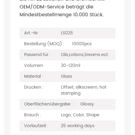
OEM/ODM-Service beträgt die
Mindestbestellmenge 10.000 Stück.
Art.-Nr :
LS026
Bestellung (MOQ) :
10000pcs
Passend für :
Oils,Lotions,Sreams ect.
Volumen :
30-120ml
Material :
Glass
Drucken :
Offset, silkscreem, hot
stamping
Oberflächenübergabe :
Glossy
Brauch :
Logo, Color, Shape
Vorlaufzeit :
25 working days