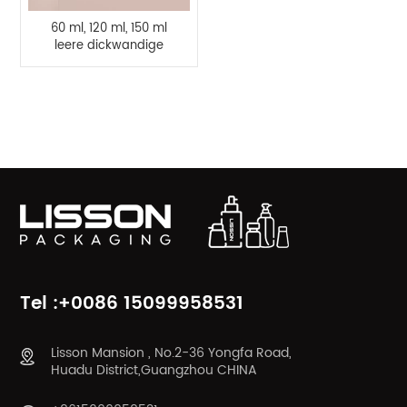
60 ml, 120 ml, 150 ml
leere dickwandige
PETG-
Kosmetikflaschen und
50 g Cremetiegel
PRODUKTKATEGORIEN
Tel :+0086 15099958531
Lisson Mansion , No.2-36 Yongfa Road,
Huadu District,Guangzhou CHINA