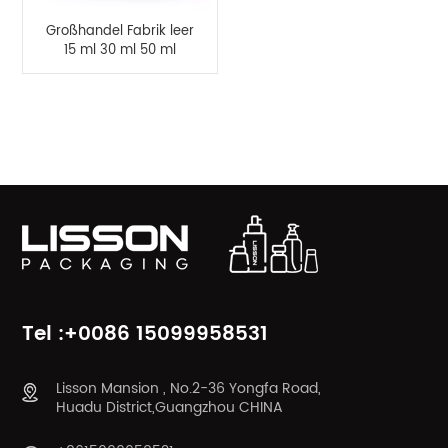
Großhandel Fabrik leer
15 ml 30 ml 50 ml
dickwandige PETG-
Tropfflasche
PRODUKTKATEGORIEN
Tel :+0086 15099958531
Lisson Mansion , No.2-36 Yongfa Road,
Huadu District,Guangzhou CHINA