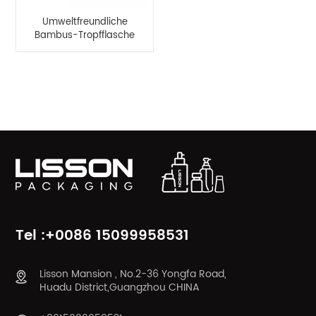
Umweltfreundliche
Bambus-Tropfflasche
mit 15 ml ätherischem
Serumöl
PRODUKTKATEGORIEN
Tel :+0086 15099958531
Lisson Mansion , No.2-36 Yongfa Road,
Huadu District,Guangzhou CHINA