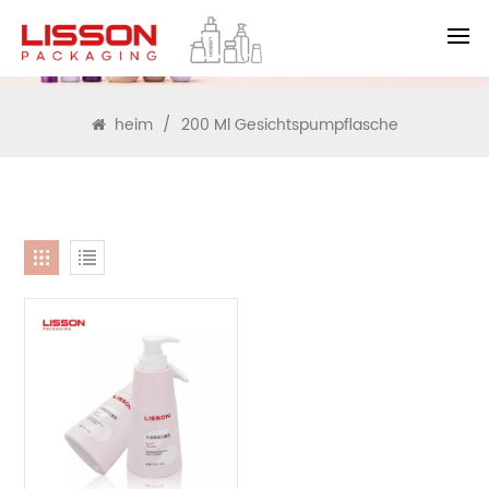
SUCHEN
heim
/
200 Ml Gesichtspumpflasche