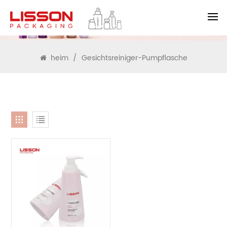
SUCHEN
heim
/
Gesichtsreiniger-Pumpflasche