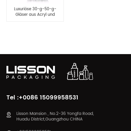
Luxuriöse 30-g-50-g-
Gläser aus Acryl und
30-ml-100-ml-
Kosmetikflaschensets
PRODUKTKATEGORIEN
Tel :+0086 15099958531
Lisson Mansion , No.2-36 Yongfa Road,
Huadu District,Guangzhou CHINA