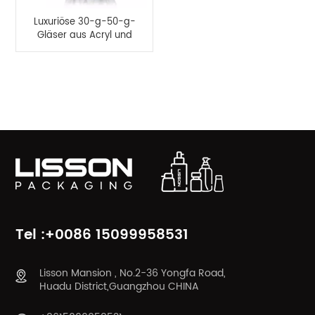
Luxuriöse 30-g-50-g-
Gläser aus Acryl und
30-ml-100-ml-
Kosmetikflaschensets
PRODUKTKATEGORIEN
Tel :+0086 15099958531
Lisson Mansion , No.2-36 Yongfa Road,
Huadu District,Guangzhou CHINA