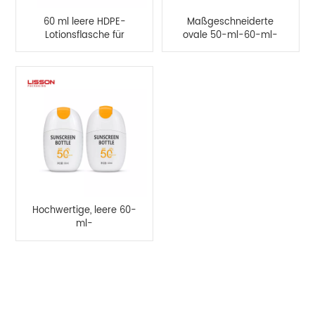
60 ml leere HDPE-
Maßgeschneiderte
Lotionsflasche für
ovale 50-ml-60-ml-
Sonnenschutz – sehr
Flasche mit
zu empfehlen
Klappdeckel für
Handcreme-
Sonnenschutzlotion
Hochwertige, leere 60-
ml-
Sonnenschutzflasche
für Sonnenschutzlotion
PRODUKTKATEGORIEN