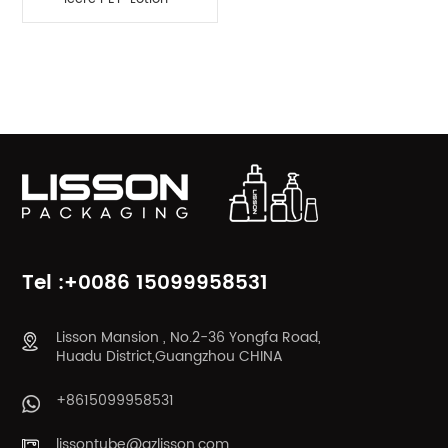
Pumpflasche
PRODUKTKATEGORIEN
Tel :+0086 15099958531
Lisson Mansion , No.2-36 Yongfa Road,
Huadu District,Guangzhou CHINA
+8615099958531
lissontube@gzlisson.com