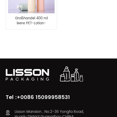
Großhandel 400 ml
leere PET-Lotion-
Pumpflasche
PRODUKTKATEGORIEN
Tel :+0086 15099958531
Lisson Mansion , No.2-36 Yongfa Road,
Huadu District,Guangzhou CHINA