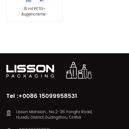
15 ml PETG-
Augencreme-
Flaschenbehälter mit
Applikator aus
Zinklegierung
PRODUKTKATEGORIEN
Tel :+0086 15099958531
Lisson Mansion , No.2-36 Yongfa Road,
Huadu District,Guangzhou CHINA