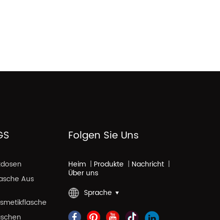
GS
Folgen Sie Uns
kdosen
Heim
|
Produkte
|
Nachricht
|
Über uns
lasche Aus
Sprache
smetikflasche
aschen