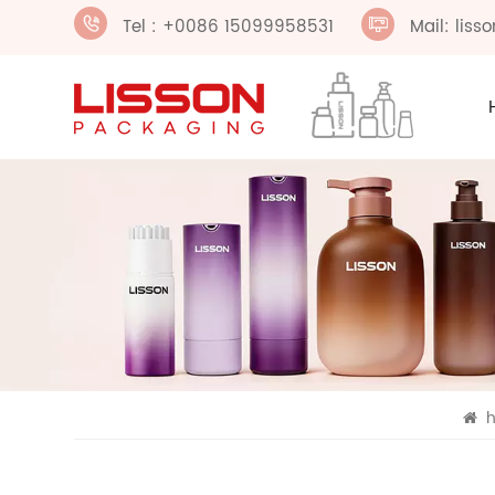
Tel : +0086 15099958531
Mail: lis
h