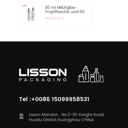
30 ml Milchglas-
Tropfflasche und 60
ml Pumpspray-
WEITERLESEN
Glasflasche
Tel :+0086 15099958531
Lisson Mansion , No.2-36 Yongfa Road,
Huadu District,Guangzhou CHINA