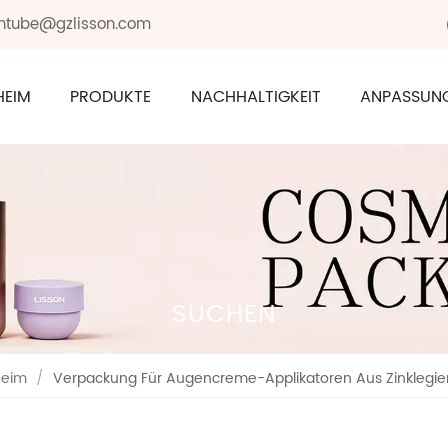
sontube@gzlisson.com
HEIM
PRODUKTE
NACHHALTIGKEIT
ANPASSUN
SUCHEN
eim
/
Verpackung Für Augencreme-Applikatoren Aus Zinklegie