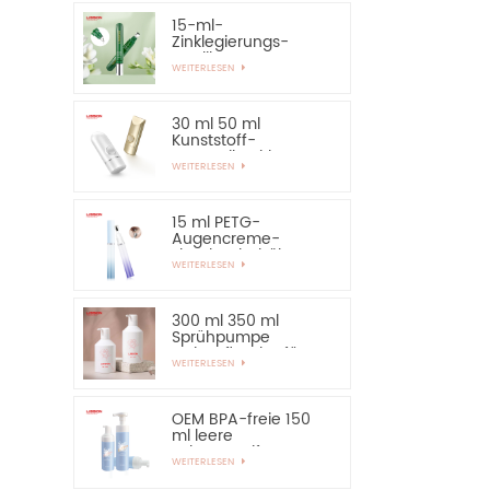
15-ml-
Zinklegierungs-
Applikator-Augen-
WEITERLESEN
Essential-Serum-
Flasche und
Behälter
30 ml 50 ml
Kunststoff-
Kosmetik-Airless-
WEITERLESEN
Flasche,
Sonnenschutz-
Handcreme-Flasche
15 ml PETG-
Augencreme-
Flaschenbehälter
WEITERLESEN
mit Applikator aus
Zinklegierung
300 ml 350 ml
Sprühpumpe
Lotionsflasche für
WEITERLESEN
Shampoo
OEM BPA-freie 150
ml leere
Schaumseifen-
WEITERLESEN
Pumpflasche