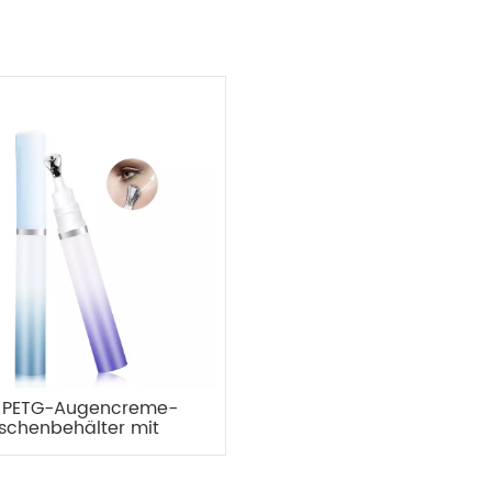
l PETG-Augencreme-
aschenbehälter mit
ator aus Zinklegierung