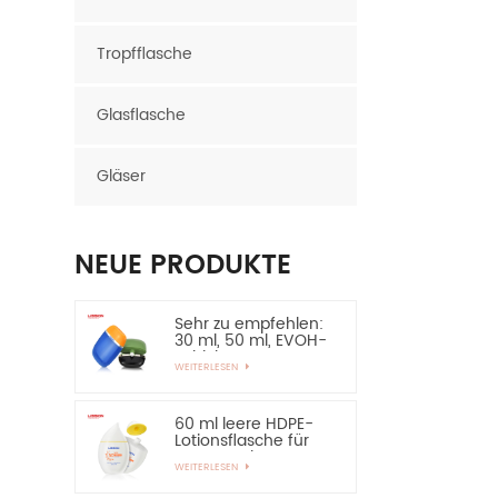
Tropfflasche
Glasflasche
Gläser
NEUE PRODUKTE
Sehr zu empfehlen:
30 ml, 50 ml, EVOH-
Schicht, HDPE-
WEITERLESEN
Flasche, ovale
Plastikflasche
60 ml leere HDPE-
Lotionsflasche für
Sonnenschutz –
WEITERLESEN
sehr zu empfehlen