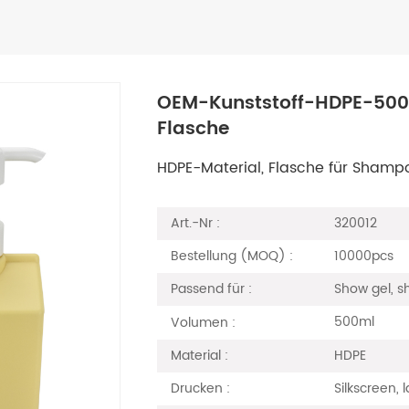
OEM-Kunststoff-HDPE-500
Flasche
HDPE-Material, Flasche für Shampo
320012
Art.-Nr :
10000pcs
Bestellung (MOQ) :
Show gel, s
Passend für :
500ml
Volumen :
HDPE
Material :
Silkscreen, l
Drucken :