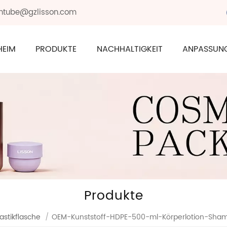
sontube@gzlisson.com
HEIM
PRODUKTE
NACHHALTIGKEIT
ANPASSUN
Produkte
lastikflasche
/
OEM-Kunststoff-HDPE-500-ml-Körperlotion-Sha