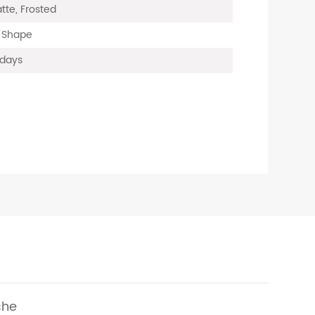
tte, Frosted
, Shape
 days
che