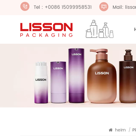
Tel : +0086 15099958531
Mail: lis
heim
/
P