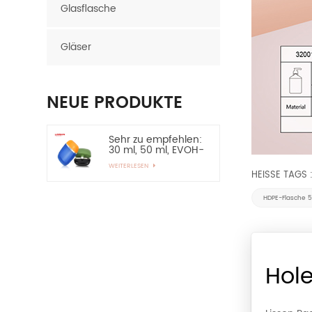
Glasflasche
Gläser
NEUE PRODUKTE
Sehr zu empfehlen:
30 ml, 50 ml, EVOH-
Schicht, HDPE-
WEITERLESEN
Flasche, ovale
HEISSE TAGS 
Plastikflasche
HDPE-Flasche 
60 ml leere HDPE-
Lotionsflasche für
Sonnenschutz –
WEITERLESEN
sehr zu empfehlen
15-ml-
Hole
Zinklegierungs-
Applikator-Augen-
WEITERLESEN
Essential-Serum-
Flasche und