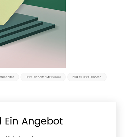
ffbehälter
HDPE-Behälter Mit Deckel
500 Ml HDPE-Flasche
d Ein Angebot