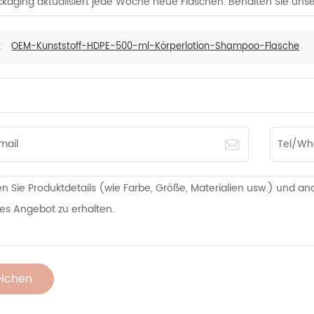
ckaging aktualisiert jede Woche neue Flaschen. Behalten Sie uns
:
OEM-Kunststoff-HDPE-500-ml-Körperlotion-Shampoo-Flasche
eichen