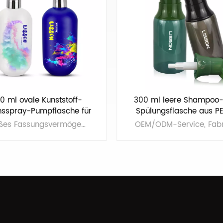
0 ml ovale Kunststoff-
300 ml leere Shampoo-
onsspray-Pumpflasche für
Spülungsflasche aus P
Shampoo
Kunststoff
Großes Fassungsvermögen: 500 ml, Sprühpumpenkopf, einfach zu bedienen. HDPE-Material