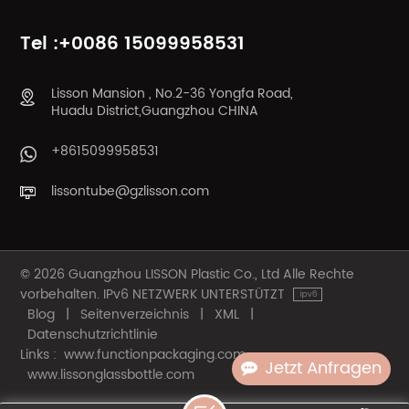
MEHR
MEHR
Tel :+0086 15099958531
Lisson Mansion , No.2-36 Yongfa Road,
Huadu District,Guangzhou CHINA
+8615099958531
lissontube@gzlisson.com
© 2026 Guangzhou LISSON Plastic Co., Ltd Alle Rechte
vorbehalten. IPv6 NETZWERK UNTERSTÜTZT
Blog
|
Seitenverzeichnis
|
XML
|
Datenschutzrichtlinie
Links :
www.functionpackaging.com
Jetzt Anfragen
www.lissonglassbottle.com