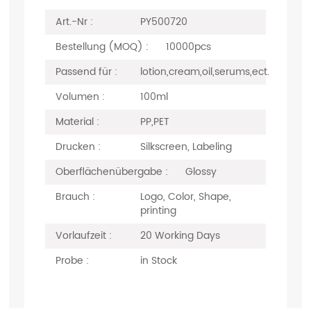
Art.-Nr :
PY500720
Bestellung (MOQ) :
10000pcs
Passend für :
lotion,cream,oil,serums,ect.
Volumen :
100ml
Material :
PP,PET
Drucken :
Silkscreen, Labeling
Oberflächenübergabe :
Glossy
Brauch :
Logo, Color, Shape,
printing
Vorlaufzeit :
20 Working Days
Probe :
in Stock