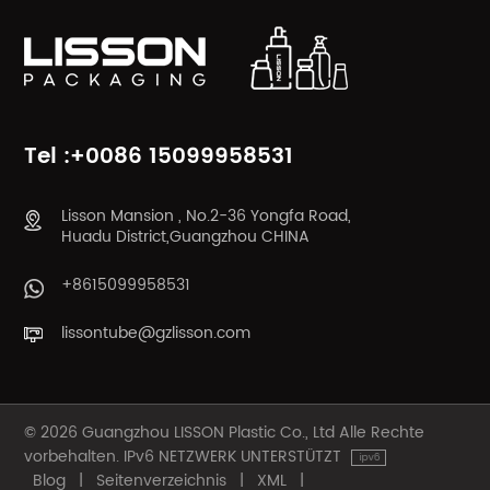
ERFAHREN SIE
ERFAHREN SIE
MEHR
MEHR
Tel :+0086 15099958531
Lisson Mansion , No.2-36 Yongfa Road,
Huadu District,Guangzhou CHINA
+8615099958531
lissontube@gzlisson.com
© 2026 Guangzhou LISSON Plastic Co., Ltd Alle Rechte
vorbehalten. IPv6 NETZWERK UNTERSTÜTZT
Blog
|
Seitenverzeichnis
|
XML
|