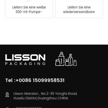
Liefern Sie eine weiße
Liefern Sie eine
500-ml-Pumpe-
wiederverwendbare
Flasche mit flacher
220-ml-Plastikflasche
Lotion aus PETG
mit Haarspülung
PRODUKTKATEGORIEN
Tel :+0086 15099958531
Lisson Mansion , No.2-36 Yongfa Road,
Huadu District,Guangzhou CHINA